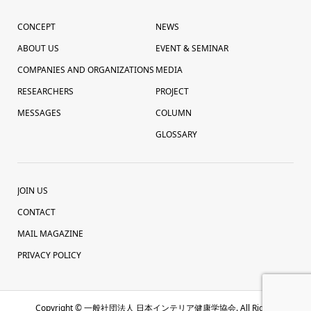
CONCEPT
NEWS
ABOUT US
EVENT & SEMINAR
COMPANIES AND ORGANIZATIONS
MEDIA
RESEARCHERS
PROJECT
MESSAGES
COLUMN
GLOSSARY
JOIN US
CONTACT
MAIL MAGAZINE
PRIVACY POLICY
Copyright ©
一般社団法人 日本インテリア健康学協会. All Rights