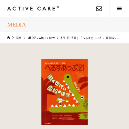
MEDIA
記事
MEDIA
,
what`s new
3月1日 法研｜『へるすあっぷ21』最前線レポート 掲載