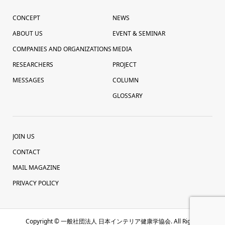
CONCEPT
NEWS
ABOUT US
EVENT & SEMINAR
COMPANIES AND ORGANIZATIONS
MEDIA
RESEARCHERS
PROJECT
MESSAGES
COLUMN
GLOSSARY
JOIN US
CONTACT
MAIL MAGAZINE
PRIVACY POLICY
Copyright ©
一般社団法人 日本インテリア健康学協会. All Rights