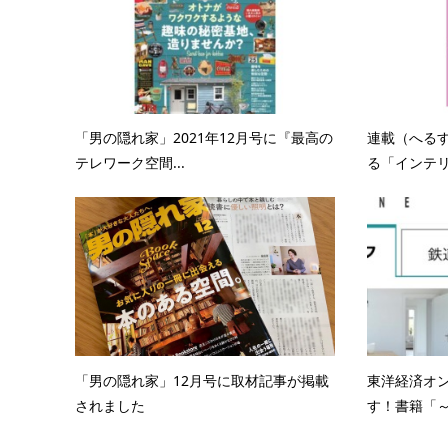
「男の隠れ家」2021年12月号に『最高の
連載（へるす
テレワーク空間...
る「インテリア
「男の隠れ家」12月号に取材記事が掲載
東洋経済オ
されました
す！書籍「～光