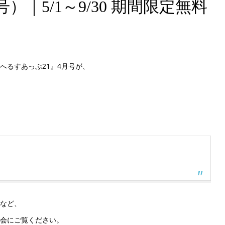
）｜5/1～9/30 期間限定無料
へるすあっぷ21』4月号が、
など、
会にご覧ください。